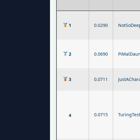
1
0.0290
NotSoDee
2
0.0690
PiMalDau
3
0.0711
JustAChar
0.0715
TuringTes
4