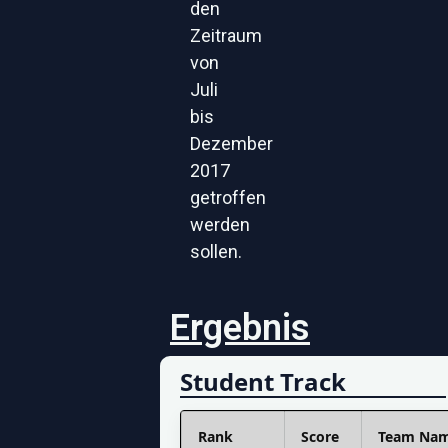
den
Zeitraum
von
Juli
bis
Dezember
2017
getroffen
werden
sollen.
Ergebnis
Student Track
Rank
Score
Team Na